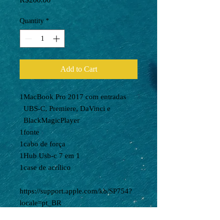
Quantity
*
Add to Cart
1
MacBook Pro 2017 com entradas
UBS-C, Premiere, DaVinci e
BlackMagicPlayer
1
fonte
1
cabo de força
1
Hub Usb-c 7 em 1
1
case de acrílico
https://support.apple.com/kb/SP754?
locale=pt_BR