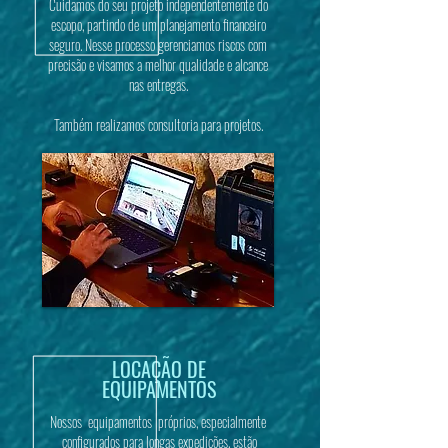
Cuidamos do seu projeto independentemente do
escopo, partindo de um planejamento financeiro
seguro. Nesse processo gerenciamos riscos com
precisão e visamos a melhor qualidade e alcance
nas entregas.
Também realizamos consultoria para projetos.
LOCAÇÃO DE
EQUIPAMENTOS
Nossos equipamentos próprios, especialmente
configurados para longas expedições, estão