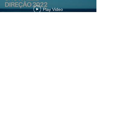
Play Video
Showreel Documentários
Play Video
Teaser Malacara Adventure Race - 500
KM - Cânions do Sul