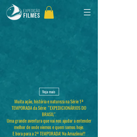
Veja mais
Muita ação, história e natureza na Série 1ª
TEMPORADA da Série “EXPEDICIONÁRIOS DO
BRASIL".
Uma grande aventura que vai nos ajudar a entender
melhor de onde viemos e quem somos hoje.
E bora para a 2ª TEMPORADA! Na Amazônia!!!