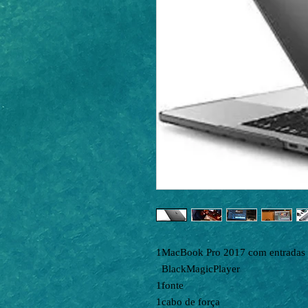
1
MacBook Pro 2017 com entradas 
BlackMagicPlayer
1
fonte
1
cabo de força