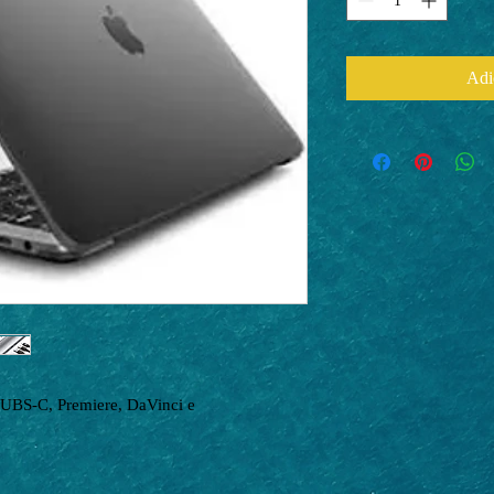
Adi
UBS-C, Premiere, DaVinci e