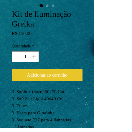
Kit de Iluminação
Greika
Preço
R$ 150,00
Quantidade
*
Adicionar ao carrinho
3
Softbox (haze) 50x70 Cm
3
Soft Star Light 40x40 Cm
3
Tripés
3
Haste para Girafinha
3
Soquete E27 para 4 lâmpadas
12
lâmpadas